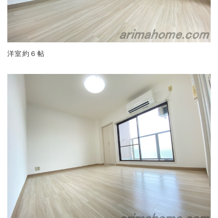
洋室約６帖