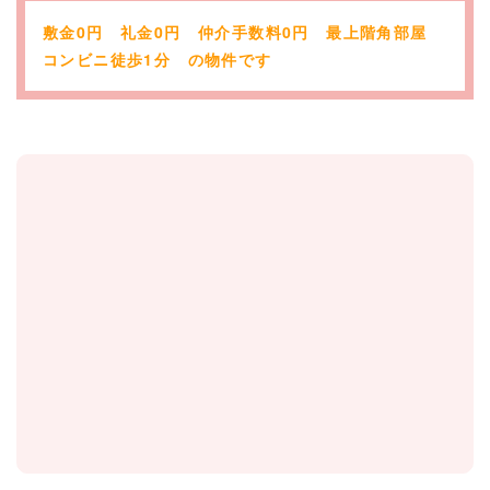
敷金0円 礼金0円 仲介手数料0円 最上階角部屋
コンビニ徒歩1分 の物件です
Tel.
072-847-7777
［営業時間］9：00～18：00