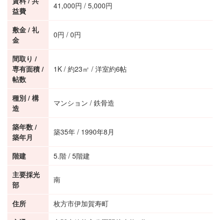
賃料 / 共
41,000円 / 5,000円
益費
敷金 / 礼
0円 / 0円
金
間取り /
専有面積 /
1K / 約23㎡ / 洋室約6帖
帖数
種別 / 構
マンション / 鉄骨造
造
築年数 /
築35年 / 1990年8月
築年月
階建
5.階 / 5階建
主要採光
南
部
住所
枚方市伊加賀寿町