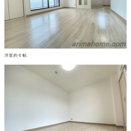
洋室約６帖