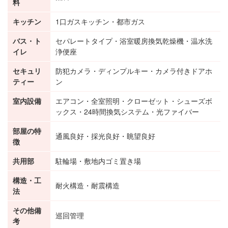
料
キッチン
1口ガスキッチン・都市ガス
バス・ト
セパレートタイプ・浴室暖房換気乾燥機・温水洗
イレ
浄便座
セキュリ
防犯カメラ・ディンプルキー・カメラ付きドアホ
ティー
ン
室内設備
エアコン・全室照明・クローゼット・シューズボ
ックス・24時間換気システム・光ファイバー
部屋の特
通風良好・採光良好・眺望良好
徴
共用部
駐輪場・敷地内ゴミ置き場
構造・工
耐火構造・耐震構造
法
その他備
巡回管理
考