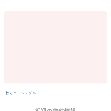
Tel.
072-847-7777
［営業時間］9：00～18：00
枚方市 シングル
メールフォームはこちら >
近辺の物件情報