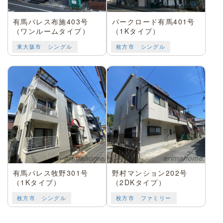
有馬パレス布施403号
パークロード有馬401号
（ワンルームタイプ）
（1Kタイプ）
東大阪市 シングル
枚方市 シングル
有馬パレス牧野301号
野村マンション202号
（1Kタイプ）
（2DKタイプ）
枚方市 シングル
枚方市 ファミリー