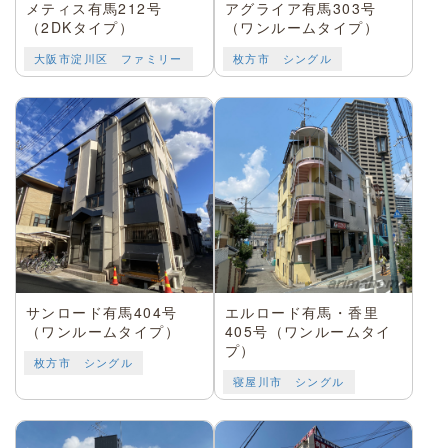
メティス有馬212号
アグライア有馬303号
（2DKタイプ）
（ワンルームタイプ）
大阪市淀川区 ファミリー
枚方市 シングル
サンロード有馬404号
エルロード有馬・香里
（ワンルームタイプ）
405号（ワンルームタイ
プ）
枚方市 シングル
寝屋川市 シングル