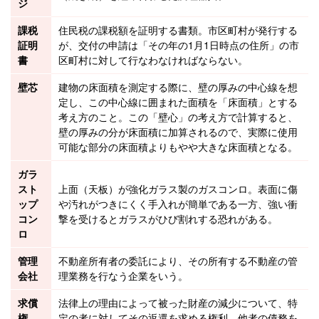
ジ
課税
住民税
の課税額を証明する書類。市区町村が発行する
証明
が、交付の申請は「その年の1月1日時点の住所」の市
書
区町村に対して行なわなければならない。
壁芯
建物
の
床面積
を測定する際に、壁の厚みの中心線を想
定し、この中心線に囲まれた面積を「
床面積
」とする
考え方のこと。この「壁心」の考え方で計算すると、
壁の厚みの分が床面積に加算されるので、実際に使用
可能な部分の床面積よりもやや大きな床面積となる。
ガラ
スト
上面（
天板
）が強化ガラス製のガスコンロ。表面に傷
ップ
や汚れがつきにくく手入れが簡単である一方、強い衝
コン
撃を受けるとガラスがひび割れする恐れがある。
ロ
管理
不動産
所有者の委託により、その所有する不動産の管
会社
理業務を行なう企業をいう。
求償
法律上の理由によって被った財産の減少について、特
権
定の者に対してその返還を求める権利。他者の
債務
を