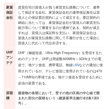
家賃
賃貸住宅の賃借人が負う家賃支払債務について、連帯
保証
して保証する会社。家賃保証会社の連帯保証責任は賃
会社
借人との保証委託契約によって成立する。委託契約の
締結に当たっては、家賃保証会社が賃借人の家賃支払
能力等について審査するのが通例である。契約が成立
すれば、賃借人は保証料を支払い、家賃保証会社は、
賃借人が家賃支払債務に関して不履行が生じた場合に
賃借人に代わって代位弁済する。
UHF
UHF（極超短波、Ultra High Frequency）を受信するた
アン
めのアンテナ。UHFは周波数300MHz～3GHzまでの電
テナ
波で、地デジ放送、携帯電話、無線
LAN
などの通信に使
用されているが、テレビ放送に使用されているのは470
～710MHzの帯域である。地デジ放送を受信するために
必須の装置である。
床面
建築物
の各階において、壁その他の区画の中心線で囲
積
まれた部分の面積をいう（
建築基準法
施行令2条1項3
号）。