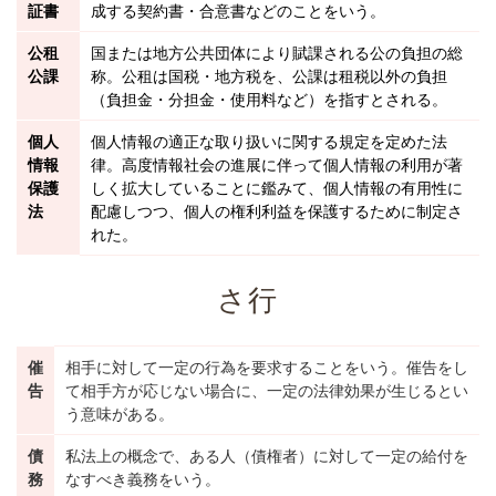
証書
成する契約書・合意書などのことをいう。
公租
国または地方公共団体により賦課される公の負担の総
公課
称。公租は国税・地方税を、公課は租税以外の負担
（負担金・分担金・使用料など）を指すとされる。
個人
個人情報の適正な取り扱いに関する規定を定めた法
情報
律。高度情報社会の進展に伴って個人情報の利用が著
保護
しく拡大していることに鑑みて、個人情報の有用性に
法
配慮しつつ、個人の権利利益を保護するために制定さ
れた。
さ行
催
相手に対して一定の行為を要求することをいう。催告をし
告
て相手方が応じない場合に、一定の法律効果が生じるとい
う意味がある。
債
私法上の概念で、ある人（債権者）に対して一定の給付を
務
なすべき義務をいう。