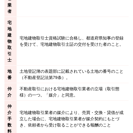
業
者
宅
地
建
宅地建物取引士資格試験
に合格し、都道府県知事の登録
物
を受けて、
宅地建物取引士証
の交付を受けた者のこと。
取
引
士
地
土地登記簿
の
表題部
に記載されている土地の番号のこと
番
（不動産登記法第79条）。
仲
不動産
取引における
宅地建物取引業者
の立場（
取引態
介
様
）の一つ。「
媒介
」と同意。
仲
介
宅地建物取引業者
の
媒介
により、売買・交換・貸借が成
手
立した場合に、宅地建物取引業者が媒介契約にもとづ
数
き、依頼者から受け取ることができる報酬のこと
料