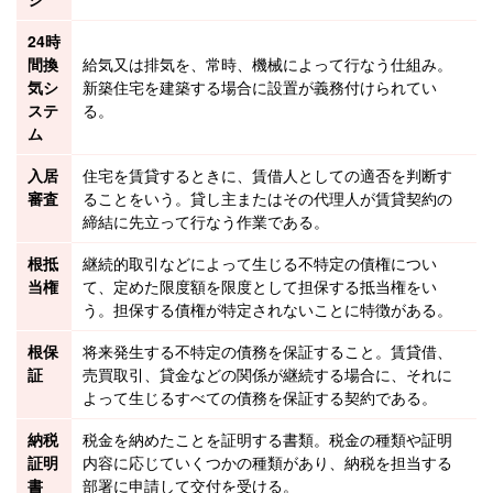
24時
間換
給気又は排気を、常時、機械によって行なう仕組み。
気シ
新築
住宅を
建築
する場合に設置が義務付けられてい
ステ
る。
ム
入居
住宅を賃貸するときに、賃借人としての適否を判断す
審査
ることをいう。貸し主またはその代理人が賃貸契約の
締結に先立って行なう作業である。
根抵
継続的取引などによって生じる不特定の
債権
につい
当権
て、定めた限度額を限度として担保する
抵当権
をい
う。担保する債権が特定されないことに特徴がある。
根保
将来発生する不特定の
債務
を保証すること。
賃貸借
、
証
売買取引、貸金などの関係が継続する場合に、それに
よって生じるすべての債務を保証する契約である。
納税
税金を納めたことを証明する書類。税金の種類や証明
証明
内容に応じていくつかの種類があり、納税を担当する
書
部署に申請して交付を受ける。