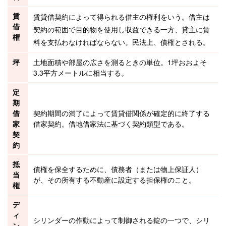
賃
賃貸借
契約によって得られる借主の権利をいう。借主は
借
契約の範囲で目的物を使用し収益できる一方、
貸主
に賃
権
料を支払わなければならない。民法上、
債権
とされる。
坪
土地面積や部屋の広さを測るときの単位。1坪おおよそ
3.3平方メートルに相当する。
定
期
借
契約
期間の満了によって
賃貸借
関係が確定的に終了する
家
借家
契約。
借地借家法
に基づく契約類型である。
契
約
抵
債権
を保全するために、債務者（または
物上保証人
）
当
が、その所有する
不動産
に設定する担保権のこと。
権
デ
ィ
シリンダーの作動によって制御される錠の一つで、シリ
ン