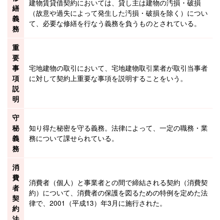
建物
賃貸借
契約においては、貸し主は建物の汚損・破損
繕
（故意や過失によって発生した汚損・破損を除く）につい
義
て、必要な修繕を行なう義務を負うものとされている。
務
重
要
事
宅地建物の取引において、
宅地建物取引業者
が取引当事者
項
に対して契約上重要な事項を説明することをいう。
説
明
守
秘
知り得た秘密を守る義務。法律によって、一定の職務・業
義
務について課せられている。
務
消
費
消費者（個人）と事業者との間で締結される契約（消費契
者
約）について、消費者の保護を図るための特例を定めた法
契
律で、2001（平成13）年3月に施行された。
約
法