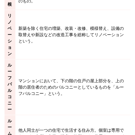
のもの。
根
リ
ノ
ベ
新築を除く住宅の増築、改装・改修、模様替え、設備の
ー
取替えや新設などの改造工事を総称してリノベーション
シ
という。
ョ
ン
ル
ー
フ
マンションにおいて、下の階の住戸の屋上部分を、上の
バ
階の居住者のための
バルコニー
としているものを「ルー
ル
フバルコニー」という。
コ
ニ
ー
ル
ー
他人同士が一つの住宅で生活する住み方。個室は専用で
ム