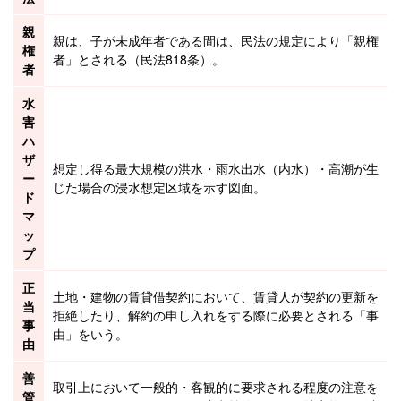
親
親は、子が
未成年者
である間は、民法の規定により「親権
権
者」とされる（民法818条）。
者
水
害
ハ
ザ
想定し得る最大規模の洪水・雨水出水（内水）・高潮が生
ー
じた場合の
浸水想定区域
を示す図面。
ド
マ
ッ
プ
正
土地・
建物
の
賃貸借
契約において、賃貸人が契約の更新を
当
拒絶したり、解約の申し入れをする際に必要とされる「事
事
由」をいう。
由
善
取引上において一般的・客観的に要求される程度の注意を
管