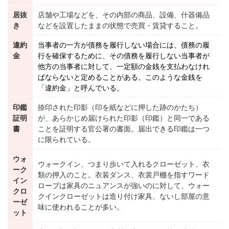
居抜
店舗や工場などを、その内部の商品、設備、什器備品
き
などを設置したままの状態で売買・賃貸すること。
違約
当事者の一方が債務を履行しない場合には、債務の履
金
行を確保するために、その
債務
を履行しない当事者が
他方の当事者に対して、一定額の金銭を支払わなけれ
ばならないと定めることがある。このような金銭を
「違約金」と呼んでいる。
印鑑
捺印された印影（印を紙などに押した跡のかたち）
証明
が、あらかじめ届けられた印影（印鑑）と同一である
書
ことを証明する官公署の書面。届出できる印鑑は一つ
に限られている。
ウォ
ウォークイン、つまり歩いて入れるクローゼット、衣
ーク
類の押入のこと。衣装ダンス、衣裳戸棚を指すワード
イン
ローブは家具のニュアンスが強いのに対して、ウォー
クロ
クインクローゼットは造り付け家具、ないし部屋の意
ーゼ
味に使われることが多い。
ット