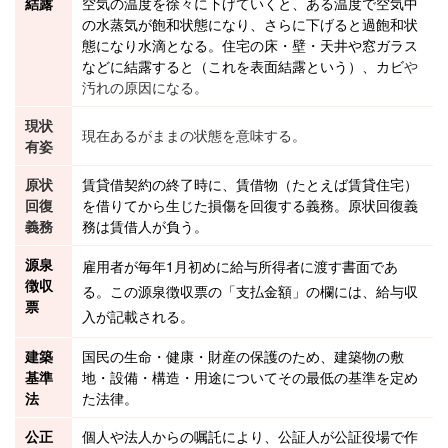
結露
空気の温度を徐々に下げていくと、ある温度で空気中
の水蒸気が飽和状態になり、さらに下げると過飽和状
態になり水滴となる。住宅の床・壁・天井や窓ガラス
などに結露すると（これを表面結露という）、カビ
や
汚れの原因になる。
現状
現在あるがままの状態を意味する。
有姿
原状
賃貸借契約の終了時に、賃借物（たとえば賃貸住宅）
回復
を借りてから生じた損傷を回復する義務。原状回復義
義務
務は賃借人が負う。
源泉
雇用者が毎年1月初めに給与所得者に渡す書面であ
徴収
る。この源泉徴収票の「支払金額」の欄には、
給与収
票
入
が記載される。
建築
国民の生命・健康・財産の保護のため、
建築物
の
敷
基準
地
・設備・構造・用途についてその最低の基準を定め
法
た法律。
公正
個人や
法人
からの嘱託により、
公証人
が
公証役場
で作