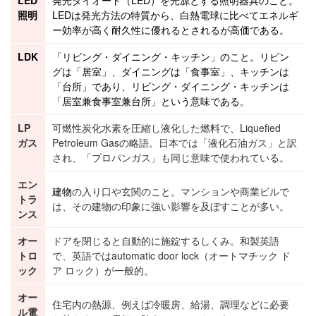
照明
LEDは発光方法の特質から、白熱電球に比べてエネルギ
ー効率が高く耐久性に優れるとされるが高価である。
LDK
「リビング・ダイニング・キッチン」のこと。リビン
グは「
居室
」、ダイニングは「食事室」、キッチンは
「台所」であり、リビング・ダイニング・キッチンは
「居室兼食事室兼台所」という意味である。
LP
可燃性炭化水素を圧縮し液化した燃料で、Liquefied
ガス
Petroleum Gasの略語。日本では「液化石油ガス」と訳
され、「プロパンガス」も同じ意味で使われている。
エン
建物
の入り口や玄関のこと。マンションや商業ビルで
トラ
は、その建物の印象に強い影響を及ぼすことが多い。
ンス
オー
ドアを閉じると自動的に施錠するしくみ。和製英語
トロ
で、英語ではautomatic door lock（オートマチック ド
ック
ア ロック）が一般的。
オー
住宅内の熱源、例えば冷暖房、給湯、調理などに必要
ル電