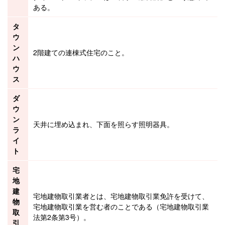
ある。
タ
ウ
ン
2階建ての連棟式住宅のこと。
ハ
ウ
ス
ダ
ウ
ン
天井に埋め込まれ、下面を照らす照明器具。
ラ
イ
ト
宅
地
建
宅地建物取引業者とは、宅地建物取引業免許を受けて、
物
宅地建物取引業
を営む者のことである（
宅地建物取引業
取
法
第2条第3号）。
引