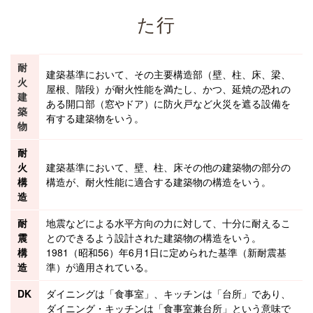
た行
耐
建築基準において、その
主要構造部
（壁、柱、床、
梁
、
火
屋根、階段）が耐火性能を満たし、かつ、延焼の恐れの
建
ある
開口部
（窓やドア）に防火戸など火災を遮る設備を
築
有する
建築物
をいう。
物
耐
火
建築基準において、壁、柱、床その他の
建築物
の部分の
構
構造が、耐火性能に適合する建築物の構造をいう。
造
耐
地震などによる水平方向の力に対して、十分に耐えるこ
震
とのできるよう設計された
建築物
の構造をいう。
構
1981（昭和56）年6月1日に定められた基準（新耐震基
造
準）が適用されている。
DK
ダイニングは「食事室」、キッチンは「台所」であり、
ダイニング・キッチンは「食事室兼台所」という意味で