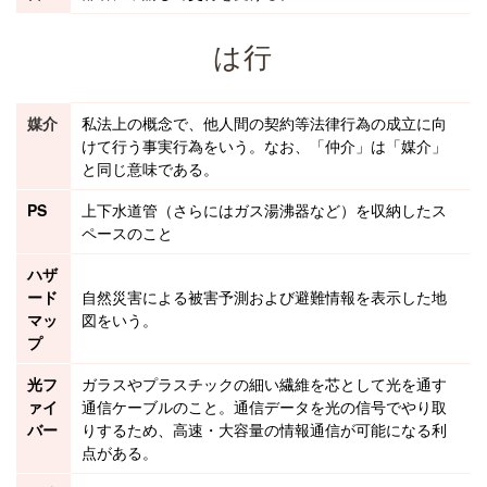
は行
媒介
私法
上の概念で、他人間の
契約
等
法律行為
の成立に向
けて行う事実行為をいう。なお、「
仲介
」は「媒介」
と同じ意味である。
PS
上下水道管（さらにはガス湯沸器など）を収納したス
ペースのこと
ハザ
ード
自然災害による被害予測および避難情報を表示した地
マッ
図をいう。
プ
光フ
ガラスやプラスチックの細い繊維を芯として光を通す
ァイ
通信ケーブルのこと。通信データを光の信号でやり取
バー
りするため、高速・大容量の情報通信が可能になる利
点がある。