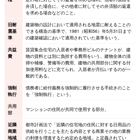
弁済した場合に、その他者に対してその弁済額の返還
を求める場合などのこと。
旧耐
建築物
の設計において適用される地震に耐えることの
震基
できる構造の基準で、1981（昭和56）年5月31日まで
準
の
建築確認
において適用されていた基準をいう。
共益
賃貸
集合住宅
の入居者や事務所ビルのテナントが、
建
費
物
の賃料とは別に負担する費用をいう。建物全体の清
掃や補修、警備等の費用、建物の
共用部分
に関する付
加使用料などに充てられ、入居者が月払いするのが一
般的である。
強制
債務者に給付義務を強制的に履行させる手続きのこと
執行
を「強制執行」という。
共用
マンション
の住民が共同で使用する部分。
部
近隣
都市計画法
で「近隣の住宅地の住民に対する日用品の
商業
供給を行うことを主たる内容とする商業その他の業務
地域
の利便を増進するため定める地域」と定義されてい