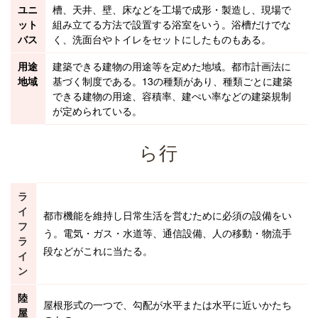
ユニ
槽、天井、壁、床などを工場で成形・製造し、現場で
ット
組み立てる方法で設置する浴室をいう。浴槽だけでな
バス
く、
洗面台
や
トイレ
をセットにしたものもある。
用途
建築
できる
建物
の用途等を定めた地域。
都市計画法
に
地域
基づく制度である。13の種類があり、種類ごとに建築
できる建物の用途、
容積率
、
建ぺい率
などの建築規制
が定められている。
ら行
ラ
イ
都市機能を維持し日常生活を営むために必須の設備をい
フ
う。電気・ガス・
水道
等、通信設備、人の移動・物流手
ラ
段などがこれに当たる。
イ
ン
陸
屋根形式の一つで、勾配が水平または水平に近いかたち
屋