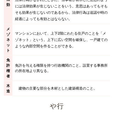
効
には法律効果が生じないことをいう。意思はあってもそも
そも効果が生じないのであるから、法律行為は
追認
や時の
経過によっても有効とはならない。
メ
マンションにおいて、上下2階にわたる住戸のことを「メ
ゾ
ネ
ゾネット」という。上下に広い空間を確保し、一戸建ての
ッ
ような内部空間を作ることができる。
ト
免
許
免許
を与える権限を持つ行政機関のこと。設置する
事務所
権
の所在地より異なる。
者
木
建物
の主要な部分を木材とした
建築構造
のこと。
造
や行