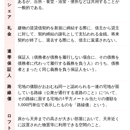
あるが、台所・食堂・浴室・便所などは共用することが
シ
一般的である。
ェ
ア
礼
建物
の
賃貸借
契約を新規に締結する際に、借主から
貸主
金
に対して、契約締結の謝礼として支払われる金銭。将来
契約が終了し、退去する際にも、借主に返還されない。
連
帯
保証人
（債務者が債務を履行しない場合に、その債務を
保
債務者に代わって履行する義務を負う人）のうち、債務
証
者とまったく同じ義務を負う保証人をいう。
人
路
宅地の価額がおおむね同一と認められる一連の宅地が面
線
している路線（公衆が通行する道路のこと）について、
価
その路線に面する宅地の1平方メートル当たりの価額を
1,000円単位で表示したものを「路線価」という。
ロ
床から天井までの高さが大きい部屋において、天井近く
フ
に設置された物置等に利用できる空間のこと。
ト