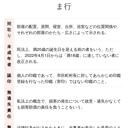
ま行
間
部屋の配置。居間、寝室、台所、浴室などの位置関係や、
取
それぞれの部屋のかたち・広さによって示される。
り
未
民法上、満20歳の誕生日を迎える前の者をいう。ただ
成
し、2022年4月1日からは「満18歳」に達していない者に
年
改正される。
者
認
個人の印鑑であって、市区町村長に対してあらかじめ印鑑
印
登録を行なった印鑑（
実印
）ではない印鑑のこと。
無
過
私法上の概念で、損害の発生について故意・過失がなくて
失
も
損害賠償
の責任を負うことをいう。
責
任
無
法律行為がなされたときに、当事者が表示した意思のよう