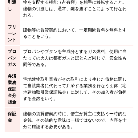
引渡
物を支配する権能（
占有権
）を相手に移転すること。
し
建物
の引渡しは、通常、鍵を渡すことによって行なわ
れる。
フリ
建物
等の賃貸契約において、一定期間賃料を無料とす
ーレ
ることをいう。
ント
プロ
プロパンやブタンを主成分とするガス燃料。使用に当
パン
たっての火力は都市ガスとほとんど同じで、安全性も
ガス
同等である。
弁済
宅地建物取引業者
がその取引により生じた債務に関し
業務
て当該業者に代わって弁済する業務を行なう団体（
宅
保証
地建物取引業保証協会
）に対して、その加入者が負担
金分
する金銭をいう。
担金
保証
建物の
賃貸借
契約
時に、借主が
貸主
に支払う一時的な
金
金銭。その法的な意味は一様ではないので、内容を十
分に確認する必要がある。