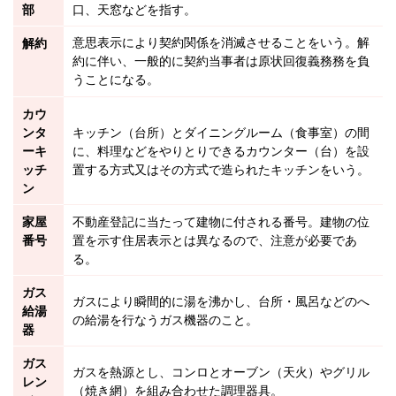
部
口、
天窓
などを指す。
解約
意思表示
により契約関係を消滅させることをいう。解
約に伴い、一般的に契約当事者は
原状回復義務務
を負
うことになる。
カウ
ンタ
キッチン（台所）とダイニングルーム（食事室）の間
ーキ
に、料理などをやりとりできるカウンター（台）を設
ッチ
置する方式又はその方式で造られたキッチンをいう。
ン
家屋
不動産
登記に当たって
建物
に付される番号。建物の位
番号
置を示す
住居表示
とは異なるので、注意が必要であ
る。
ガス
ガスにより瞬間的に湯を沸かし、台所・風呂などのへ
給湯
の給湯を行なうガス機器のこと。
器
ガス
ガスを熱源とし、
コンロ
とオーブン（天火）や
グリル
レン
（焼き網）を組み合わせた調理器具。