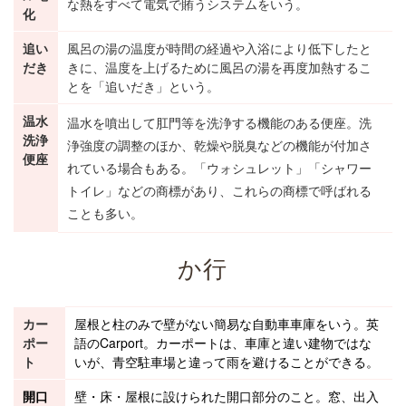
な熱をすべて電気で賄うシステムをいう。
化
追い
風呂の湯の温度が時間の経過や入浴により低下したと
だき
きに、温度を上げるために風呂の湯を再度加熱するこ
とを「追いだき」という。
温水
温水を噴出して肛門等を洗浄する機能のある便座。洗
洗浄
浄強度の調整のほか、乾燥や脱臭などの機能が付加さ
便座
れている場合もある。「ウォシュレット」「シャワー
トイレ」などの商標があり、これらの商標で呼ばれる
ことも多い。
か行
カー
屋根と柱のみで壁がない簡易な自動車車庫をいう。英
ポー
語のCarport。カーポートは、車庫と違い建物ではな
ト
いが、青空駐車場と違って雨を避けることができる。
開口
壁・床・屋根に設けられた開口部分のこと。窓、出入