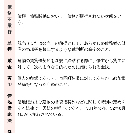
債
務
債権・債務関係
において、債務が履行されない状態をい
不
う。
履
行
差
競売
（または
公売
）の前提として、あらかじめ債務者の財
押
産の売却等を禁止するような裁判所の命令のこと。
敷
建物
の
賃貸借
契約を新規に締結する際に、借主から
貸主
に
金
対して、次のような目的のために預けられる金銭。
実
個人の印鑑であって、市区町村長に対してあらかじめ印鑑
印
登録を行なった印鑑のこと。
借
地
借地権
および
建物
の
賃貸借
契約などに関して特別の定めを
借
する法律で、民法の特別法である。1991年公布、92年8月
家
1日から施行されている。
法
修