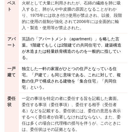
ベス
火材として大量に利用されたが、石綿の繊維を肺に吸
ト
入すると、肺がんや中皮腫の原因となることがわか
り、1975年には吹き付け使用が禁止され、以後、段階
的に使用の規制が強化 されて2006年には全面的に輸
入・製造・使用等が禁止された。
アパ
英
語の「アパートメント（apartment）」を略した言
ート
葉。1階建てもしくは2階建ての共同住宅で、
建築構造
が
木造
または
軽量鉄骨構造
のものを一般的に指してい
る。
一戸
独立した一軒の家屋がひとつの住戸となっている住
建て
宅。「戸建て」も同じ意味である。これに対して、複
数の住戸で構成される建物を「
集合住宅
」「共同住
宅」という。
委任
一定の事項を特定の者に委任する旨を記載した書面。
状
委任する事項（委任事項）、委任する相手（受任者
名）などを記載する。委任状には、委任の意思を表示
するべく委任者が自署しなければならない。また、委
任は多くの場合に代理権の授与を伴うが、このときに
は、委任状はその証拠となる。