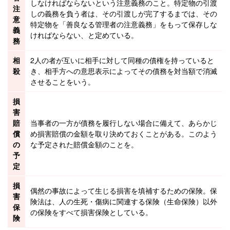
しなければならないという注意義務のこと。特定物の引渡
注
しの義務を負う者は、その引渡しが完了するまでは、その
意
特定物を「善良なる管理者の注意義務」をもって保存しな
義
ければならない、と定めている。
務
相
2人の者が互いに相手に対して同種の
債権
を持っていると
殺
き、相手方への
意思表示
によってその
債務
を対当額で消滅
させることをいう。
損
害
賠
当事者の一方が債務を履行しない場合に備えて、あらかじ
償
め
損害賠償
の金額を取り決めておくことがある。このよう
の
な予定された賠償金額のことを。
予
定
損
偶然の事故によって生じる損害を填補するための保険。保
害
険法は、人の生死・傷病に関連する保険（生命保険）以外
保
の保険をすべて損害保険としている。
険