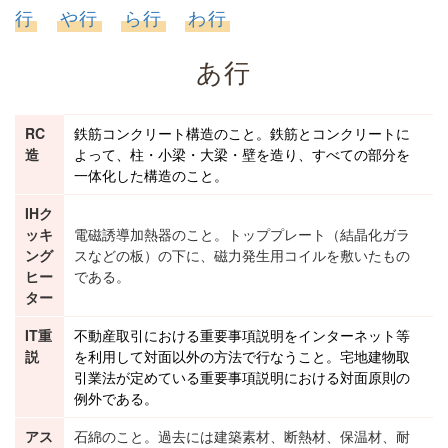
行
や行
ら行
わ行
あ行
RC
鉄筋コンクリート構造のこと。鉄筋とコンクリートに
造
よって、柱・小梁・大梁
・壁を造り、すべての部分を
一体化した構造のこと。
IHク
ッキ
電磁誘導加熱器のこと。トッププレート（結晶化ガラ
ング
スなどの板）の下に、磁力発生用コイルを敷いたもの
ヒー
である。
ター
IT重
不動産取引における
重要事項説明
をインターネット等
説
を利用して対面以外の方法で行なうこと。
宅地建物取
引業法
が定めている重要事項説明における対面原則の
例外である。
アス
石綿のこと。過去には建築素材、断熱材、保温材、耐