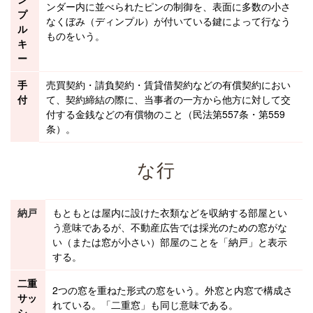
ンダー内に並べられたピンの制御を、表面に多数の小さ
プ
なくぼみ（ディンプル）が付いている鍵によって行なう
ル
ものをいう。
キ
ー
手
売買契約
・
請負契約
・
賃貸借
契約などの有償契約におい
付
て、契約締結の際に、当事者の一方から他方に対して交
付する金銭などの有償物のこと（民法第557条・第559
条）。
な行
納戸
もともとは屋内に設けた衣類などを収納する部屋とい
う意味であるが、
不動産
広告では
採光
のための窓がな
い（または窓が小さい）部屋のことを「納戸」と表示
する。
二重
2つの窓を重ねた形式の窓をいう。外窓と内窓で構成さ
サッ
れている。「二重窓」も同じ意味である。
シ