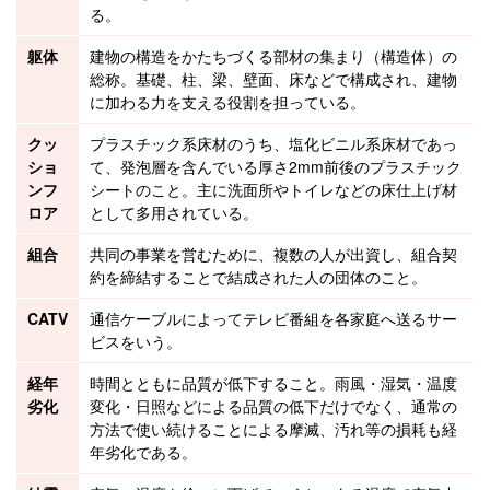
る。
躯体
建物
の構造をかたちづくる部材の集まり（構造体）の
総称。
基礎
、柱、
梁
、壁面、床などで構成され、建物
に加わる力を支える役割を担っている。
クッ
プラスチック系床材のうち、塩化ビニル系床材であっ
ショ
て、発泡層を含んでいる厚さ2mm前後のプラスチック
ンフ
シートのこと。主に洗面所やトイレなどの床仕上げ材
ロア
として多用されている。
組合
共同の事業を営むために、複数の人が出資し、組合契
約を締結することで結成された人の団体のこと。
CATV
通信ケーブルによってテレビ番組を各家庭へ送るサー
ビスをいう。
経年
時間とともに品質が低下すること。雨風・湿気・温度
劣化
変化・日照などによる品質の低下だけでなく、通常の
方法で使い続けることによる摩滅、汚れ等の損耗も経
年劣化である。