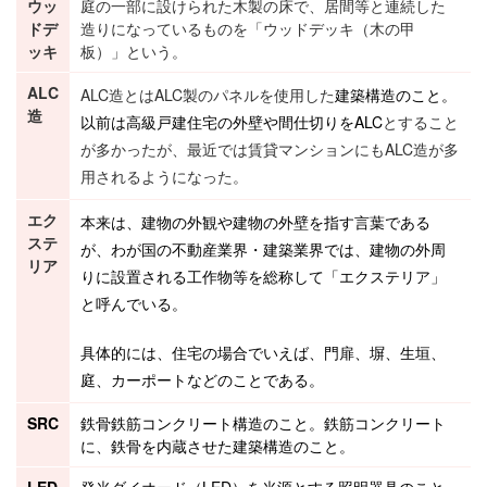
ウッ
庭の一部に設けられた木製の床で、居間等と連続した
ドデ
造りになっているものを「ウッドデッキ（木の甲
ッキ
板）」という。
ALC
ALC造とはALC製のパネルを使用した
建築構造
のこと。
造
以前は高級戸建住宅の外壁や間仕切りを
ALC
とすること
が多かったが、最近では賃貸マンションにもALC造が多
用されるようになった。
エク
本来は、
建物
の外観や建物の外壁を指す言葉である
ステ
が、わが国の
不動産
業界・
建築
業界では、建物の外周
リア
りに設置される
工作物
等を総称して「エクステリア」
と呼んでいる。
具体的には、住宅の場合でいえば、門扉、塀、生垣、
庭、
カーポート
などのことである。
SRC
鉄骨鉄筋コンクリート構造
のこと。鉄筋コンクリート
に、鉄骨を内蔵させた
建築構造
のこと。
LED
発光ダイオード（LED）を光源とする照明器具のこと。