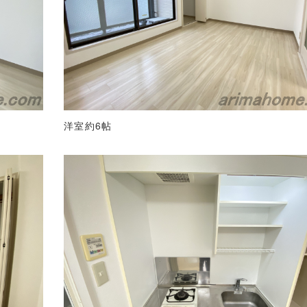
洋室約6帖