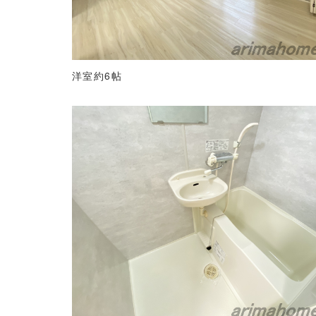
洋室約6帖