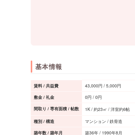
Tel.
072-847-7777
基本情報
［営業時間］9：00～18：00
賃料 / 共益費
43,000円 / 5,000円
敷金 / 礼金
0円 / 0円
間取り / 専有面積 / 帖数
1K / 約23㎡ / 洋室約6帖
種別 / 構造
マンション / 鉄骨造
築年数 / 築年月
築36年 / 1990年8月