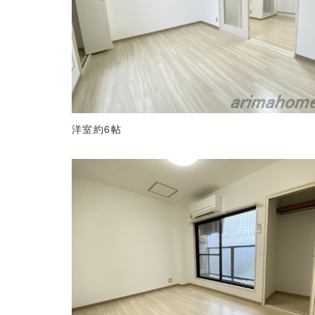
洋室約6帖