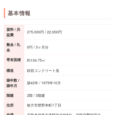
基本情報
メールフォームはこちら >
賃料 / 共
275,000円 / 22,000円
益費
敷金 / 礼
0円 / 3ヶ月分
金
専有面積
約134.75㎡
構造
鉄筋コンクリート造
築年数 /
築42年 / 1979年10月
築年月
階建
2階 / 3階建
住所
枚方市禁野本町1丁目
交通
京阪本線枚方市駅徒歩約8分 京阪交野線宮之