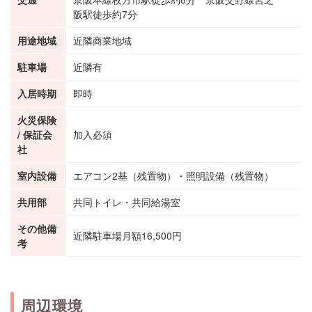
阪駅徒歩約7分
用途地域
近隣商業地域
駐車場
近隣有
入居時期
即時
火災保険
/ 保証会
加入必須
社
室内設備
エアコン2基（残置物）・照明設備（残置物）
共用部
共同トイレ・共同給湯室
その他備
近隣駐車場月額16,500円
考
周辺環境